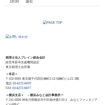
18:00
退社
税理士法人ブレイン綜合会計
経営革新等支援機関認定
東京税理士会所属
＜本店＞
〒102-0083 東京都千代田区麹町2-12-5麹町ビル21 3階
電話
03-6272-6970
FAX
03-6272-6977
＜横浜支店＞ －横浜みなと会計事務所ー
〒231-0006 神奈川県横浜市中区南仲通3-32-1 みなとファンタジア
ビル6階-C