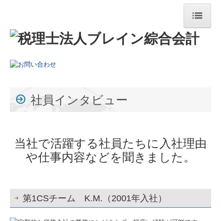
ホーム
法人概要
業務案内
主要メンバー紹介
社員インタビュー
採用情報
社員インタビュー
当社で活躍する社員たちに入社理由
や仕事内容などを聞きました。
募集要項
応募フォーム
第1CSチーム K.M.（2001年入社）