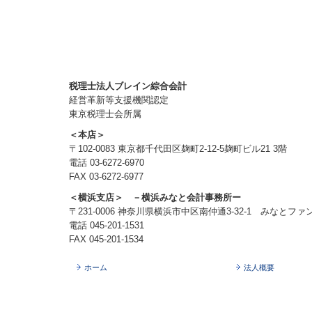
税理士法人ブレイン綜合会計
経営革新等支援機関認定
東京税理士会所属
＜本店＞
〒102-0083 東京都千代田区麹町2-12-5麹町ビル21 3階
電話
03-6272-6970
FAX 03-6272-6977
＜横浜支店＞ －横浜みなと会計事務所ー
〒231-0006 神奈川県横浜市中区南仲通3-32-1 みなとファ
電話
045-201-1531
FAX 045-201-1534
ホーム
法人概要